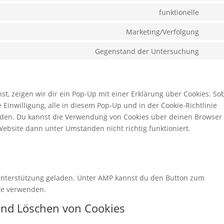
to
funktionelle
Cons
servi
to
Marketing/Verfolgung
word
Cons
servi
to
Gegenstand der Untersuchung
divi-
Cons
servi
(eleg
to
googl
them
servi
fonts
sonst
, zeigen wir dir ein Pop-Up mit einer Erklärung über Cookies. So
ne Einwilligung, alle in diesem Pop-Up und in der Cookie-Richtlinie
den. Du kannst die Verwendung von Cookies über deinen Browser
Website dann unter Umständen nicht richtig funktioniert.
n
t-Unterstützung geladen. Unter AMP kannst du den Button zum
te verwenden.
 und Löschen von Cookies